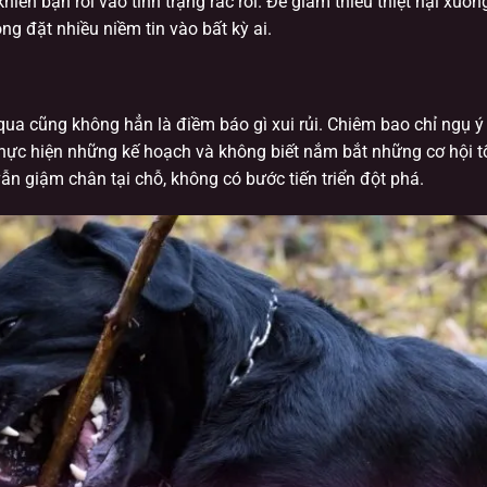
iến bạn rơi vào tình trạng rắc rối. Để giảm thiểu thiệt hại xuốn
ng đặt nhiều niềm tin vào bất kỳ ai.
a cũng không hẳn là điềm báo gì xui rủi. Chiêm bao chỉ ngụ ý
 thực hiện những kế hoạch và không biết nắm bắt những cơ hội tố
ẫn giậm chân tại chỗ, không có bước tiến triển đột phá.