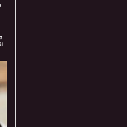
g
ng
ải