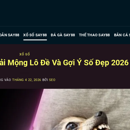
DẪN SAY88
XỔ SỐ SAY88
ĐÁ GÀ SAY88
THỂ THAO SAY88
BẮN CÁ 
XỔ SỐ
ải Mộng Lô Đề Và Gợi Ý Số Đẹp 2026
NG VÀO
THÁNG 4 22, 2026
BỞI
SEO