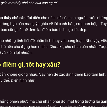
 giấc mơ thấy chó cắn của con người
ơ thấy chó cắn
đại diện cho nỗi e dè của con người trước nhữn
trường hợp còn mang ý nghĩa về lời cảnh báo, sự phản bội,… Tuy
 bao cũng có thể đem lại điềm báo tích cực, tốt đẹp.
hớ những tình tiết để phân tích thay vì hoảng loạn. Như vậy, việ
ẽ trở nên chủ động hơn nhiều. Chưa kể, chủ nhân còn nhận đượ
 và kiếm lợi nhuận.
điềm gì, tốt hay xấu?
 cắn không giống nhau. Vậy nên để xác định điềm báo tâm linh,
ụ thể. Điển hình như:
những phiền phức mà chủ nhân phải đối mặt trong tương lai gần