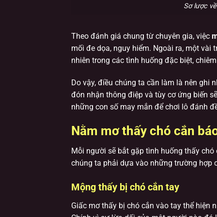
Sơ lược về
Theo đánh giá chung từ chuyên gia, việc
m
mối đe dọa, nguy hiểm. Ngoài ra, một vài 
nhiên trong các tình huống đặc biệt, chiêm
Do vậy, điều chúng ta cần làm là nên ghi n
đón nhận thông điệp và tùy cơ ứng biến s
những con số may mắn để chơi lô đánh đề
Nằm mơ thấy chó cắn báo 
Mỗi người sẽ bắt gặp tình huống thấy chó
chúng ta phải dựa vào những trường hợp c
Mộng thấy bị chó cắn tay
Giấc mơ thấy bị chó cắn vào tay thể hiện 