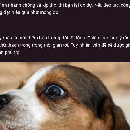
nh nhanh chóng và kịp thời thì bạn lại do dự. Nếu tiếp tục, côn
ng đạt hiệu quả như mong đợi.
 máu là một điềm báo tương đối tốt lành. Chiêm bao ngụ ý rằ
hử thách trong trong thời gian tới. Tuy nhiên, vấn đề sẽ được gi
n phù trợ.