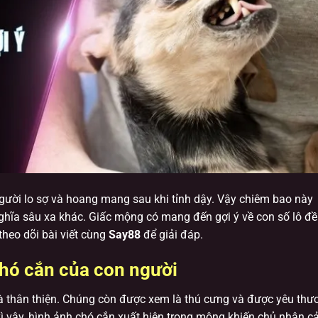
gười lo sợ và hoang mang sau khi tỉnh dậy. Vậy chiêm bao này
ghĩa sâu xa khác. Giấc mộng có mang đến gợi ý về con số lô đề
theo dõi bài viết cùng
Say88
để giải đáp.
chó cắn của con người
và thân thiện. Chúng còn được xem là thú cưng và được yêu thư
vì vậy, hình ảnh chó cắn xuất hiện trong mộng khiến chủ nhân 