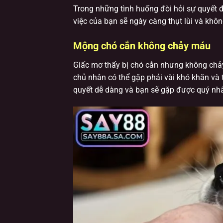
Trong những tình huống đòi hỏi sự quyết đị
việc của bạn sẽ ngày càng thụt lùi và khô
Mộng chó cắn không chảy máu
Giấc mơ thấy bị chó cắn nhưng không chảy
chủ nhân có thể gặp phải vài khó khăn và t
quyết dễ dàng và bạn sẽ gặp được quý nhâ