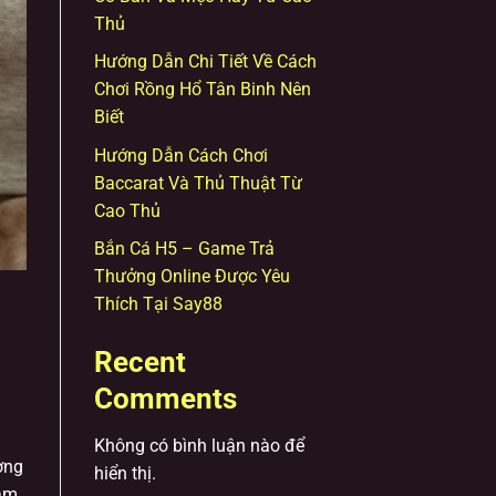
Thủ
Hướng Dẫn Chi Tiết Về Cách
Chơi Rồng Hổ Tân Binh Nên
Biết
Hướng Dẫn Cách Chơi
Baccarat Và Thủ Thuật Từ
Cao Thủ
Bắn Cá H5 – Game Trả
Thưởng Online Được Yêu
Thích Tại Say88
Recent
Comments
Không có bình luận nào để
ơng
hiển thị.
cảm