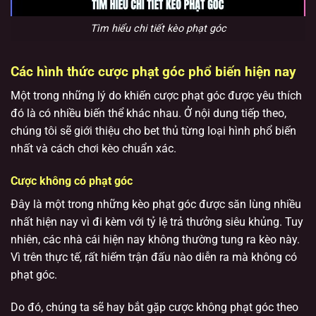
Tìm hiểu chi tiết kèo phạt góc
Các hình thức cược phạt góc phổ biến hiện nay
Một trong những lý do khiến cược phạt góc được yêu thích
đó là có nhiều biến thể khác nhau. Ở nội dung tiếp theo,
chúng tôi sẽ giới thiệu cho bet thủ từng loại hình phổ biến
nhất và cách chơi kèo chuẩn xác.
Cược không có phạt góc
Đây là một trong những kèo phạt góc được săn lùng nhiều
nhất hiện nay vì đi kèm với tỷ lệ trả thưởng siêu khủng. Tuy
nhiên, các nhà cái hiện nay không thường tung ra kèo này.
Vì trên thực tế, rất hiếm trận đấu nào diễn ra mà không có
phạt góc.
Do đó, chúng ta sẽ hay bắt gặp cược không phạt góc theo