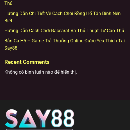
Thủ
Hướng Dẫn Chi Tiết Về Cách Chơi Rồng Hổ Tân Binh Nên
Biết
Hướng Dẫn Cách Chơi Baccarat Và Thủ Thuật Từ Cao Thủ
Bắn Cá H5 – Game Trả Thưởng Online Được Yêu Thích Tại
Say88
Recent Comments
Không có bình luận nào để hiển thị.