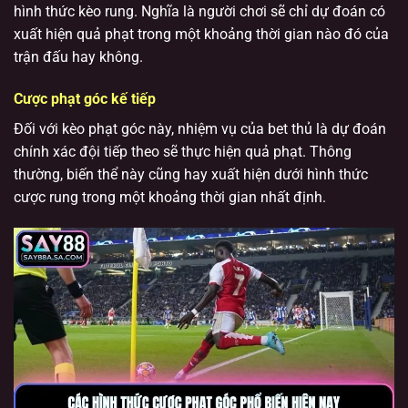
hình thức kèo rung. Nghĩa là người chơi sẽ chỉ dự đoán có
xuất hiện quả phạt trong một khoảng thời gian nào đó của
trận đấu hay không.
Cược phạt góc kế tiếp
Đối với kèo phạt góc này, nhiệm vụ của bet thủ là dự đoán
chính xác đội tiếp theo sẽ thực hiện quả phạt. Thông
thường, biến thể này cũng hay xuất hiện dưới hình thức
cược rung trong một khoảng thời gian nhất định.