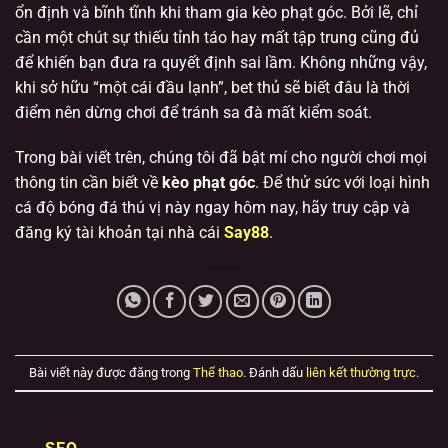
ổn định và bĩnh tĩnh khi tham gia kèo phạt góc. Bởi lẽ, chỉ
cần một chút sự thiếu tỉnh táo hay mất tập trung cũng đủ
để khiến bạn đưa ra quyết định sai lầm. Không những vậy,
khi sở hữu “một cái đầu lạnh”, bet thủ sẽ biết đâu là thời
điểm nên dừng chơi để tránh sa đà mất kiểm soát.
Trong bài viết trên, chúng tôi đã bật mí cho người chơi mọi
thông tin cần biết về
kèo phạt góc
. Để thử sức với loại hình
cá độ bóng đá thú vị này ngay hôm nay, hãy truy cập và
đăng ký tài khoản tại nhà cái
Say88
.
Bài viết này được đăng trong
Thể thao
. Đánh dấu
liên kết thường trực
.