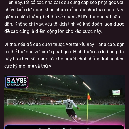
Hiện nay, tất cả các nhà cái đều cung cấp kèo phạt góc với
nhiều kiểu dự đoán khác nhau để người chơi lựa chọn. Nếu
giành chiến thắng, bet thủ sẽ nhận về tiền thưởng rất hấp
dẫn. Không chỉ vậy, yếu tố kịch tính và khó đoán luôn được
đề cao cũng là điểm cộng lớn cho kèo cược này.
Vì thế, nếu đã quá quen thuộc với tài xỉu hay Handicap, bạn
có thể thử sức với cược phạt góc. Hình thức cá độ bóng đá
này hứa hẹn sẽ mang tới cho người chơi những trải nghiệm
cực kỳ mới mẻ và thú vị.