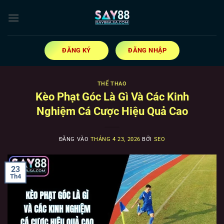
Bỏ
qua
nội
dung
ĐĂNG KÝ
ĐĂNG NHẬP
THỂ THAO
Kèo Phạt Góc Là Gì Và Các Kinh
Nghiệm Cá Cược Hiệu Quả Cao
ĐĂNG VÀO
THÁNG 4 23, 2026
BỞI
SEO
23
Th4