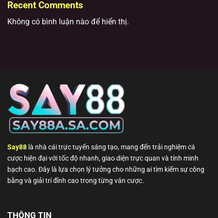
Recent Comments
Không có bình luận nào để hiển thị.
Say88
là nhà cái trực tuyến sáng tạo, mang đến trải nghiệm cá
cược hiện đại với tốc độ nhanh, giao diện trực quan và tính minh
bạch cao. Đây là lựa chọn lý tưởng cho những ai tìm kiếm sự công
bằng và giải trí đỉnh cao trong từng ván cược.
THÔNG TIN