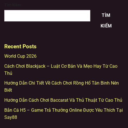
Tìm kiếm
TÌM
KIẾM
Recent Posts
World Cup 2026
Cách Chơi Blackjack – Luật Cơ Bản Và Mẹo Hay Từ Cao
Thủ
Hướng Dẫn Chi Tiết Về Cách Chơi Rồng Hổ Tân Binh Nên
Biết
Hướng Dẫn Cách Chơi Baccarat Và Thủ Thuật Từ Cao Thủ
Bắn Cá H5 – Game Trả Thưởng Online Được Yêu Thích Tại
Say88