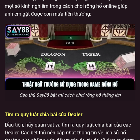
một số kinh nghiệm trong cách chơi rồng hổ online giúp
anh em gặt được cơn mưa tiền thưởng:
Cao thủ Say88 bật mí cách chơi rồng hổ thắng lớn
Tìm ra quy luật chia bài của Dealer
Đầu tiên, hãy quan sát và tìm ra quy luật chia bài của các
Dealer. Các bet thủ nên cập nhật thông tin về lịch sử nổ